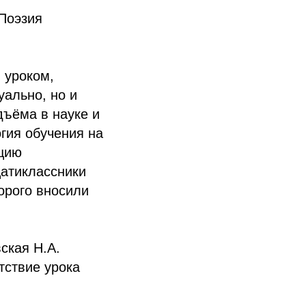
"Поэзия
 уроком,
уально, но и
дъёма в науке и
гия обучения на
кцию
цатиклассники
орого вносили
ская Н.А.
тствие урока