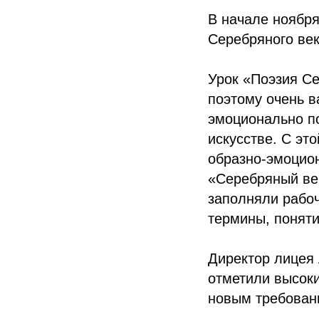
В начале ноября
Серебряного век
Урок «Поэзия Се
поэтому очень в
эмоционально по
искусстве. С эт
образно-эмоцио
«Серебряный ве
заполняли рабоч
термины, понят
Директор лицея 
отметили высок
новым требован