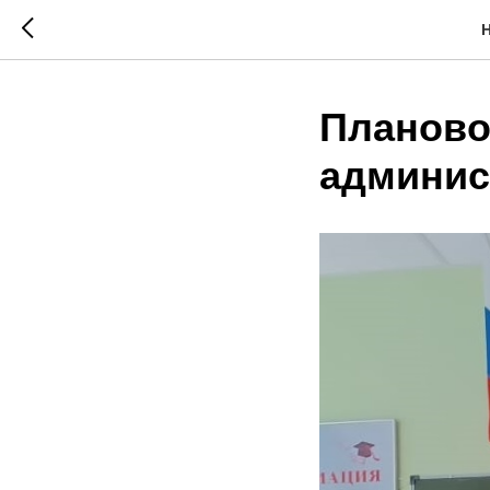
Н
Планово
админис